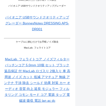
パイオニア USBサウンドクオリティアップグレーダー
パイオニア USBサウンドクオリティアップ
グレーダー BonnesNotes DRESSING APS-
DR001
ケーブルに挟むだけでお手軽ノイズ除去
MacLab. フェライトコア
MacLab. フェライトコア ノイズフィルター
パッチンコア 5.0mm 10個 セット ブラック
返品保証 付 MacLab.ロゴ入り 2個入り 車 高
周波 ノイズ カット 低減 アマチュア 無線 ア
ンテナ 干渉 除去 シールド 効果 対策 カー オ
ーディオ 音質 向上 延長 モジュラー フィル
タリング コモン モード コア 電源 タップ 電
磁波 吸収 電話 lan ac dc