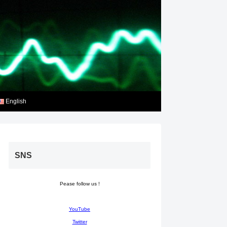
English
SNS
Pease follow us !
YouTube
Twitter