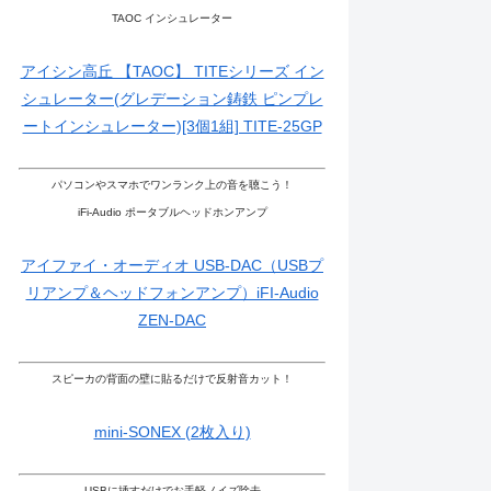
TAOC インシュレーター
アイシン高丘 【TAOC】 TITEシリーズ イン
シュレーター(グレデーション鋳鉄 ピンプレ
ートインシュレーター)[3個1組] TITE-25GP
パソコンやスマホでワンランク上の音を聴こう！
iFi-Audio ポータブルヘッドホンアンプ
アイファイ・オーディオ USB-DAC（USBプ
リアンプ＆ヘッドフォンアンプ）iFI-Audio
ZEN-DAC
スピーカの背面の壁に貼るだけで反射音カット！
mini-SONEX (2枚入り)
USBに挿すだけでお手軽ノイズ除去