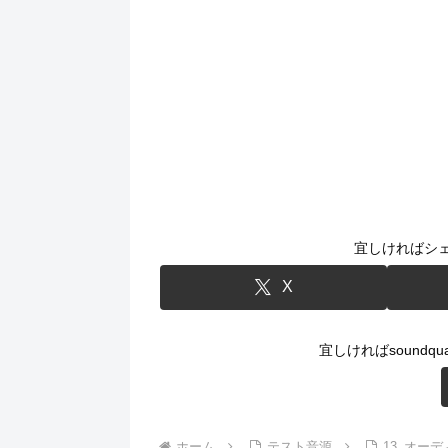
宜しければシ
X
宜しければsoundqu
ホーム
テスト音源
13_オー