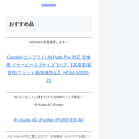
Instagram
おすすめ品
AirPodsの音質激変します！
Comply(コンプライ) AirPods Pro 対応 交換
用 イヤーピース Sサイズ 3ペア 【高音質/遮
音性/フィット感/脱落防止】 HC44-50200-
23
ACコンセントに挿すだけで-40dBのノイズ除去！
iFi-Audio AC iPurifier
iFi-Audio AC iPurifier IPURIFIER-AC
スピーカーの下に置くだけで、引き締まったクリアな音に！