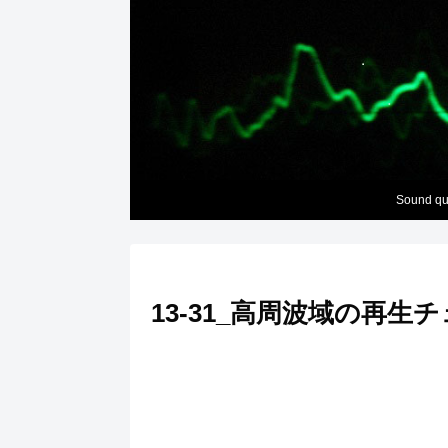
Sound q
13-31_高周波域の再生