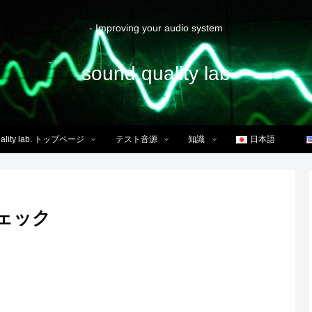
- Improving your audio system
sound quality lab
uality lab. トップページ
テスト音源
知識
日本語
チェック