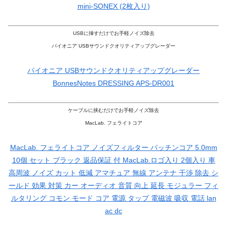
mini-SONEX (2枚入り)
USBに挿すだけでお手軽ノイズ除去
パイオニア USBサウンドクオリティアップグレーダー
パイオニア USBサウンドクオリティアップグレーダー
BonnesNotes DRESSING APS-DR001
ケーブルに挟むだけでお手軽ノイズ除去
MacLab. フェライトコア
MacLab. フェライトコア ノイズフィルター パッチンコア 5.0mm
10個 セット ブラック 返品保証 付 MacLab.ロゴ入り 2個入り 車
高周波 ノイズ カット 低減 アマチュア 無線 アンテナ 干渉 除去 シ
ールド 効果 対策 カー オーディオ 音質 向上 延長 モジュラー フィ
ルタリング コモン モード コア 電源 タップ 電磁波 吸収 電話 lan
ac dc