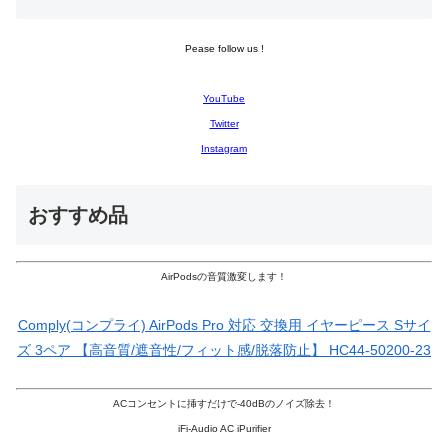
Pease follow us !
YouTube
Twitter
Instagram
おすすめ品
AirPodsの音質激変します！
Comply(コンプライ) AirPods Pro 対応 交換用 イヤーピース Sサイ
ズ 3ペア 【高音質/遮音性/フィット感/脱落防止】 HC44-50200-23
ACコンセントに挿すだけで-40dBのノイズ除去！
iFi-Audio AC iPurifier